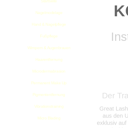
Startseite
K
Nagelmodelage
Hand & Nagelpflege
Ins
Fußpflege
Wimpern & Augenbrauen
Haarentfernung
Microdermabrasion
Permanent Make Up
Der Tr
Pigmententfernung
Vibrationstraining
Great Lash
aus den U
Micro Blading
exklusiv auf